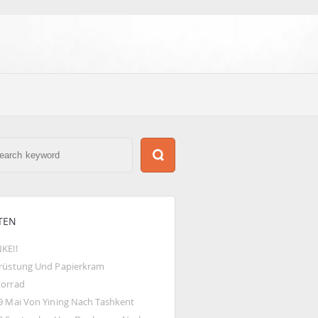
TEN
KE!!
rüstung Und Papierkram
orrad
9 Mai Von Yining Nach Tashkent