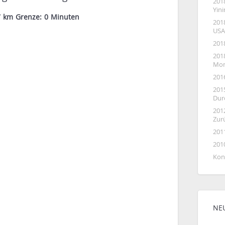
201
Yin
 km Grenze: 0 Minuten
201
USA
201
2018
Mon
201
201
Dur
201
Zur
201
201
Kon
NE