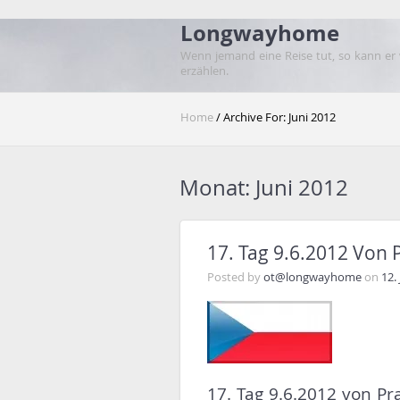
Longwayhome
Wenn jemand eine Reise tut, so kann er
erzählen.
Home
/ Archive For: Juni 2012
Monat:
Juni 2012
17. Tag 9.6.2012 Von
Posted by
ot@longwayhome
on
12.
17. Tag 9.6.2012 von P