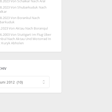
08.2023 Von Schalkar Nach Aral
08.2023 Von Shubarkuduk Nach 
alkar
08.2023 Von Borankul Nach 
barkuduk
8.2023 Von Aktau Nach Boranqul
06.2003 Von Stuttgart Im Flug Über 
anbul Nach Aktau Und Motorrad In 
t Kuryk Abholen
CHIV
hiv
Juni 2012 (10)