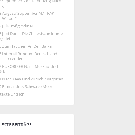
8 September Von Dunhuang Nach 
ing
8 August/ September AMTRAK – 
 „W-Tour“
8 Juli Großglockner
 Juni Durch Die Chinesische Innere 
golei
6 Zum Tauchen An Den Baikal
5 Interrail Rundum Deutschland 
ch 13 Länder
2 EUROBIKER Nach Moskau Und 
ück
1 Nach Kiew Und Zurück / Karpaten
0 Einmal Ums Schwarze Meer
takte Und Ich
UESTE BEITRÄGE