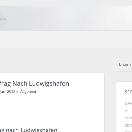
 was
 Prag Nach Ludwigshafen
 Juni 2012
in
Allgemein
SEI
DAN
Aus
Mot
201
rag nach Ludwigshafen