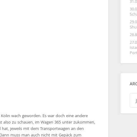
31.
30.
Sch
29.
Shu
28.
27.
Ist
Por
AR
Arc
n Kolin wach geworden. Es war doch eine andere
 ist also zu schauen, im Wagen 365 unter zukommen,
 hat, jeweils mit dem Transportwagen an den
 Dann muss man auch nicht mit Gepäck zum