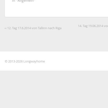
In "Allgemein"
14. Tag 19.06.2014 vo
‹‹ 12. Tag 17.6.2014 von Tallinn nach Riga
© 2013-2026 Longwayhome