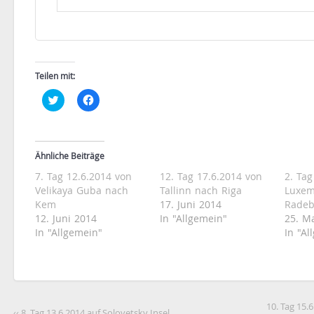
Teilen mit:
Klick,
Klick,
um
um
über
auf
Twitter
Facebook
zu
zu
teilen
teilen
(Wird
(Wird
Ähnliche Beiträge
in
in
neuem
neuem
7. Tag 12.6.2014 von
12. Tag 17.6.2014 von
2. Tag
Fenster
Fenster
geöffnet)
geöffnet)
Velikaya Guba nach
Tallinn nach Riga
Luxem
Kem
17. Juni 2014
Radeb
12. Juni 2014
In "Allgemein"
25. M
In "Allgemein"
In "Al
10. Tag 15.
‹‹ 8. Tag 13.6.2014 auf Solovetsky Insel