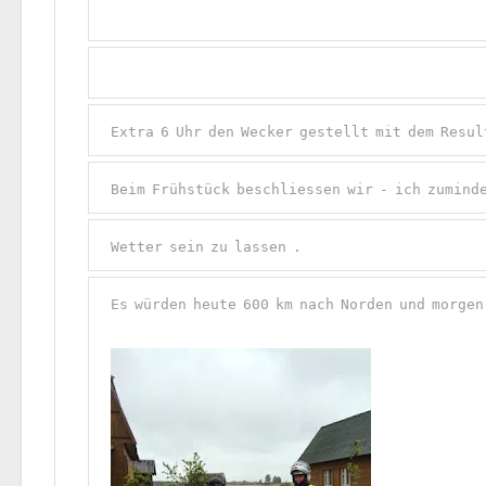
Extra 6 Uhr den Wecker gestellt mit dem Resul
Beim Frühstück beschliessen wir - ich zuminde
Wetter sein zu lassen .
Es würden heute 600 km nach Norden und morgen