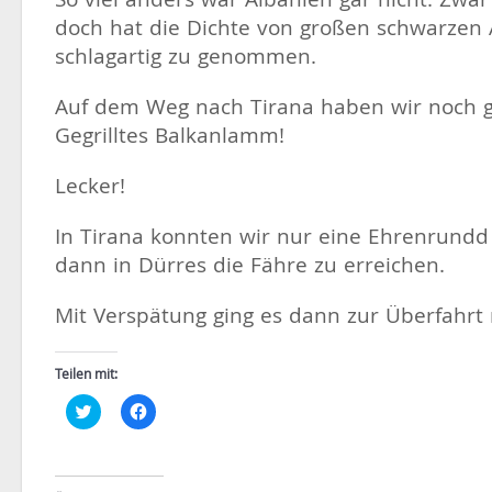
doch hat die Dichte von großen schwarzen 
schlagartig zu genommen.
Auf dem Weg nach Tirana haben wir noch 
Gegrilltes Balkanlamm!
Lecker!
In Tirana konnten wir nur eine Ehrenrund
dann in Dürres die Fähre zu erreichen.
Mit Verspätung ging es dann zur Überfahrt
Teilen mit:
Klick,
Klick,
um
um
über
auf
Twitter
Facebook
zu
zu
teilen
teilen