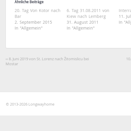
(Wird
(Wird
Ähnliche Beiträge
in
in
neuem
neuem
20. Tag Von Kotor nach
6. Tag 31.08.2011 von
Interr
Fenster
Fenster
geöffnet)
geöffnet)
Bar
Kiew nach Lemberg
11. Ju
2. September 2015
31. August 2011
In "Al
In "Allgemein"
In "Allgemein"
‹‹ 8. Juni 2019 von St. Lorenz nach Žitomislicu bei
10
Mostar
© 2013-2026 Longwayhome