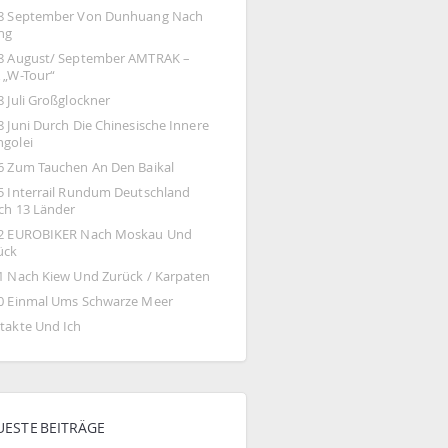
8 September Von Dunhuang Nach 
ing
8 August/ September AMTRAK – 
 „W-Tour“
8 Juli Großglockner
 Juni Durch Die Chinesische Innere 
golei
6 Zum Tauchen An Den Baikal
5 Interrail Rundum Deutschland 
ch 13 Länder
2 EUROBIKER Nach Moskau Und 
ück
1 Nach Kiew Und Zurück / Karpaten
0 Einmal Ums Schwarze Meer
takte Und Ich
UESTE BEITRÄGE