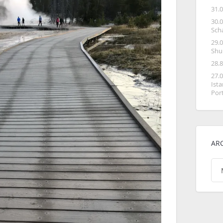
31.
30.
Sch
29.
Shu
28.
27.
Ist
Por
AR
Arc