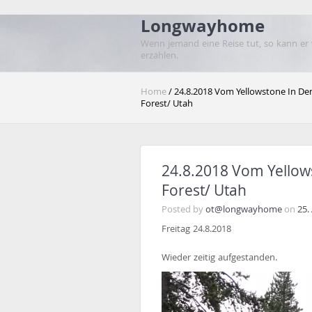
Longwayhome
Wenn jemand eine Reise tut, so kann er
erzählen.
Home
/ 24.8.2018 Vom Yellowstone In De
Forest/ Utah
24.8.2018 Vom Yellow
Forest/ Utah
Posted by
ot@longwayhome
on
25.
Freitag 24.8.2018
Wieder zeitig aufgestanden.