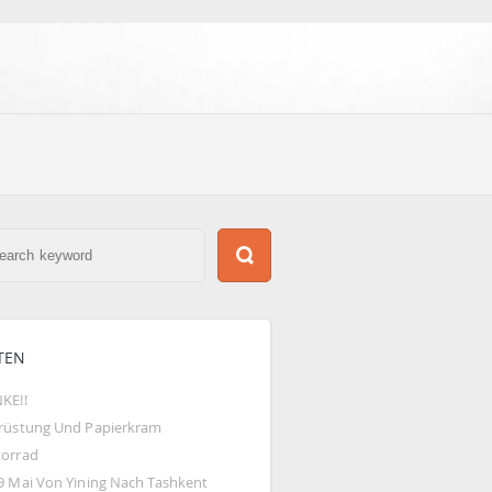
TEN
KE!!
rüstung Und Papierkram
orrad
9 Mai Von Yining Nach Tashkent