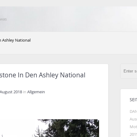
 was
n Ashley National
stone In Den Ashley National
 August 2018
in
Allgemein
SEI
DAN
Aus
Mot
201