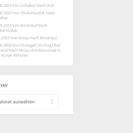
08.2023 Von Schalkar Nach Aral
08.2023 Von Shubarkuduk Nach 
alkar
08.2023 Von Borankul Nach 
barkuduk
8.2023 Von Aktau Nach Boranqul
06.2003 Von Stuttgart Im Flug Über 
anbul Nach Aktau Und Motorrad In 
t Kuryk Abholen
CHIV
hiv
Monat auswählen