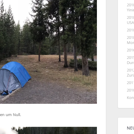
201
Yin
201
USA
201
2018
Mon
201
201
Dur
201
Zur
201
201
Kon
ren um Null.
NE