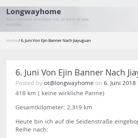
Longwayhome
Wenn jemand eine Reise tut, so kann er was
erzählen.
Home
/ 6. Juni Von Ejin Banner Nach Jiayuguan
6. Juni Von Ejin Banner Nach J
Posted by
ot@longwayhome
on
6. Juni 2018
418 km ( keine wirkliche Panne)
Gesamtkilometer: 2.319 km
Heute bin ich auf die Seidenstraße eingebo
Reihe nach: