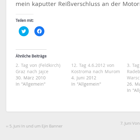
mein kaputter Reißverschluss an der Motor
Teilen mit:
Klick,
Klick,
um
um
über
auf
Twitter
Facebook
zu
zu
teilen
teilen
(Wird
(Wird
Ähnliche Beiträge
in
in
neuem
neuem
2. Tag von (Feldkirch)
12. Tag 4.6.2012 von
3. Tag
Fenster
Fenster
geöffnet)
geöffnet)
Graz nach Jajce
Kostroma nach Murom
Radeb
30. März 2010
4. Juni 2012
Wars
In "Allgemein"
In "Allgemein"
26. M
In "Al
7. Juni Vo
‹‹ 5. Juni In und um Ejin Banner