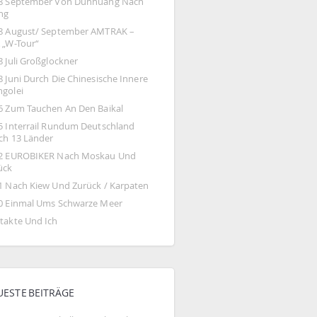
8 September Von Dunhuang Nach 
ing
8 August/ September AMTRAK – 
 „W-Tour“
8 Juli Großglockner
 Juni Durch Die Chinesische Innere 
golei
6 Zum Tauchen An Den Baikal
5 Interrail Rundum Deutschland 
ch 13 Länder
2 EUROBIKER Nach Moskau Und 
ück
1 Nach Kiew Und Zurück / Karpaten
0 Einmal Ums Schwarze Meer
takte Und Ich
UESTE BEITRÄGE