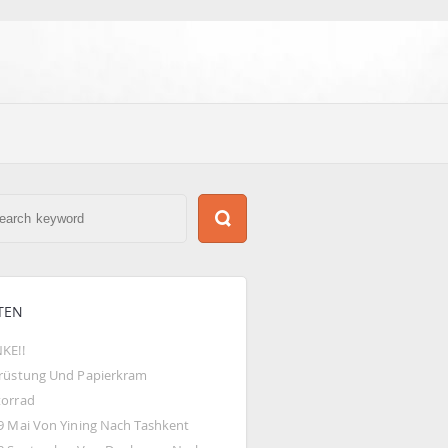
TEN
KE!!
rüstung Und Papierkram
orrad
9 Mai Von Yining Nach Tashkent