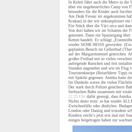
In Keleti fährt auch die Metro in di
über ein ungeheuerliches Camp von Fl
besonders für die Kinder auch furcht
Am Deák Ferenc tér angekommen haben
Krakau) in der wir unkompliziert ein
Ein Stück über die Váci utca und dan
Von dort haben wir im Schatten der Fi
genossen. Dann ein Spaziergang über d
Ketten handelt. Er schlägt „Eisenteil
wieder SEHR HEISS geworden. (Ein T
geplanten Besuch im Gellertbad (Ther
auf der Margareteninsel gestrichen. A
großes Freibad mit so vielen verschi
aufregende Rutschen und fest installie
Stunden angenehm und wie im Flug ve
Touristenkneipe (Reiseführer Tipp) r
mit Spätzle gegessen. Annika hatte da
Im Dunkeln waren die vielen Flüchtli
Der stark durch Polizei gesicherte B
Serbischen Bahn zusammen mit totale
22:25 Uhr
dafür gesorgt, dass Annika 
Nichts desto trotz: es hat wieder AL
Zwischenfälle oder ähnliches. Budapest
London oder Danzig und trotzdem schö
Kindern reicht’s jetzt erst mal mit S
einiges beigetragen haben zur wachse