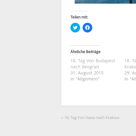
Teilen mit:
Klick,
Klick,
um
um
über
auf
Twitter
Facebook
zu
zu
teilen
teilen
(Wird
(Wird
Ähnliche Beiträge
in
in
neuem
neuem
18. Tag Von Budapest
16. T
Fenster
Fenster
geöffnet)
geöffnet)
nach Beograd
Krak
31. August 2015
29. A
In "Allgemein"
In "A
‹‹ 16. Tag Von Ilawa nach Krakow