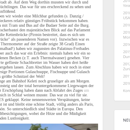
201
e Stadt ab. Auf dem Weg dorthin mussten wir durch und
Yin
üchtlingen. Das war für uns erschreckend zu sehen und
einflößend.
201
 wir wieder eine Milchbar gefunden (s. Danzig /
USA
 leckeres relativ günstiges Frühstück bekommen haben.
201
n mit Tram und Bus auf die Budaer Seite auf die Burg.
scherbastei den majestätischen Blick auf das Parlament
2018
ie Kettenbrücke (Pirmin bestreitet, dass es sich um
Mon
brücke“ als passenderen Namen vor). Inzwischen war es
hermometer auf der Straße zeigte 38 Grad) Einen
201
malbad!) haben wir zugunsten des Palatinus-Freibades
201
ber auch das war ein Erlebnis: niemals haben wir ein so
Dur
edenen Becken (z.T. auch Thermalwasser) gesehen. Vier
rte geflieste Schachbretter im Wasser haben drei heiße
201
rgehen lassen. Zum Abschluss haben wir noch in einer
Zur
iesige Portionen Gulaschsuppe, Fischsuppe und Gulasch
201
s größte Schnitzel der Welt!
nge am Bahnhof Keleti noch gruseliger als am Morgen.
201
ahnsteig und der total heruntergekommene Liegewagen der
r Erschöpfung haben dann nach Abfahrt des Zuges
um
Kon
sich in Schlaf weinen musste. Das war zu viel für sie.
LES geklappt. Keine nennenswerten Verspätungen, keine
 ist und bleibt eine schöne Stadt, völlig anders als Paris,
n. So unterschiedlich sind Städte in Europa. Den
tadtbesichtigungen, wobei die Hitze und die Müdigkeit
nden Lustlosigkeit.
NE