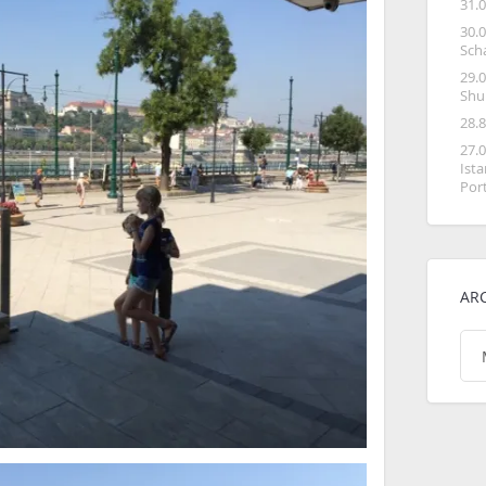
31.
30.
Sch
29.
Shu
28.
27.
Ist
Por
AR
Arc