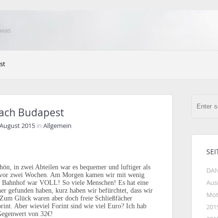
 was
st
Nach Budapest
 August 2015
in
Allgemein
SEI
ön, in zwei Abteilen war es bequemer und luftiger als
DAN
 vor zwei Wochen. Am Morgen kamen wir mit wenig
Aus
er Bahnhof war VOLL! So viele Menschen! Es hat eine
her gefunden haben, kurz haben wir befürchtet, dass wir
Mot
 Zum Glück waren aber doch freie Schließfächer
int. Aber wieviel Forint sind wie viel Euro? Ich hab
201
Gegenwert von 32€!