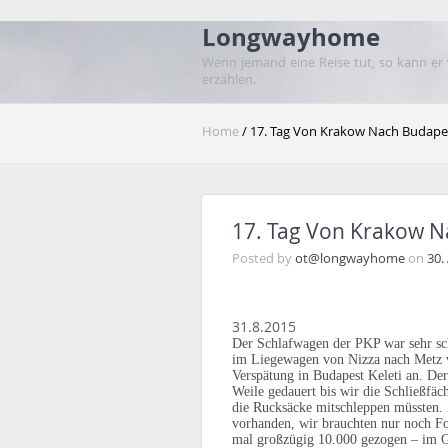
Longwayhome
Wenn jemand eine Reise tut, so kann er
erzählen.
Home
/ 17. Tag Von Krakow Nach Budape
17. Tag Von Krakow 
Posted by
ot@longwayhome
on
30.
31.8.2015
Der Schlafwagen der PKP war sehr sch
im Liegewagen von Nizza nach Metz
Verspätung in Budapest Keleti an. D
Weile gedauert bis wir die Schließfäc
die Rucksäcke mitschleppen müssten.
vorhanden, wir brauchten nur noch For
mal großzügig 10.000 gezogen – im 