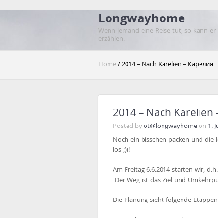
Longwayhome
Wenn jemand eine Reise tut, so kann er
erzählen.
Home
/ 2014 – Nach Karelien – Карелия
2014 – Nach Karelien
Posted by
ot@longwayhome
on
1. 
Noch ein bisschen packen und die l
los ;))!
Am Freitag 6.6.2014 starten wir, d.
Der Weg ist das Ziel und Umkehrpu
Die Planung sieht folgende Etappen