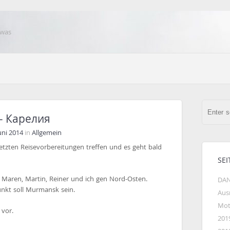
 was
 – Карелия
Juni 2014
in
Allgemein
etzten Reisevorbereitungen treffen und es geht bald
SEI
h. Maren, Martin, Reiner und ich gen Nord-Osten.
DAN
nkt soll Murmansk sein.
Aus
Mot
 vor.
201