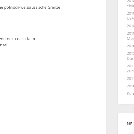
201
Yin
e polnisch-weissrussische Grenze
201
USA
201
2018
Mon
bend noch nach Kem
Insel
201
201
Dur
201
Zur
201
201
Kon
NE