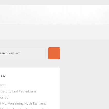
TEN
KE!!
rüstung Und Papierkram
orrad
9 Mai Von Yining Nach Tashkent