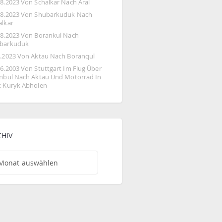
08.2023 Von Schalkar Nach Aral
08.2023 Von Shubarkuduk Nach 
alkar
08.2023 Von Borankul Nach 
barkuduk
8.2023 Von Aktau Nach Boranqul
06.2003 Von Stuttgart Im Flug Über 
anbul Nach Aktau Und Motorrad In 
t Kuryk Abholen
CHIV
hiv
Monat auswählen