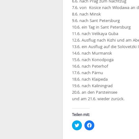
6.6. nach Prag zum Nachtzug
7.6. von Kosice nach Wlodawa an di
8.6. nach Minsk
9.6. nach Sant Petersburg
10.6. ein Tag in Sant Petersburg
11.6. nach Velikaya Guba
12.6. Ausflug nach Kizhi und am A
13.6. ein Ausflug auf die Solovetzki 
14.6. nach Murmansk
15.6. nach Konodpoga
16.6. nach Peterhof
17.6. nach Pärnu
18.6. nach Klaipeda
19.6. nach Kaliningrad
20.6. an den Parsteinsee
und am 21.6. wieder zurück.
Teilen mit:
Klick,
Klick,
um
um
über
auf
Twitter
Facebook