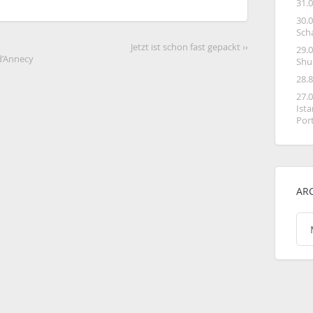
31.
30.
Sch
Jetzt ist schon fast gepackt ››
29.
d’Annecy
Shu
28.
27.
Ist
Por
AR
Arc