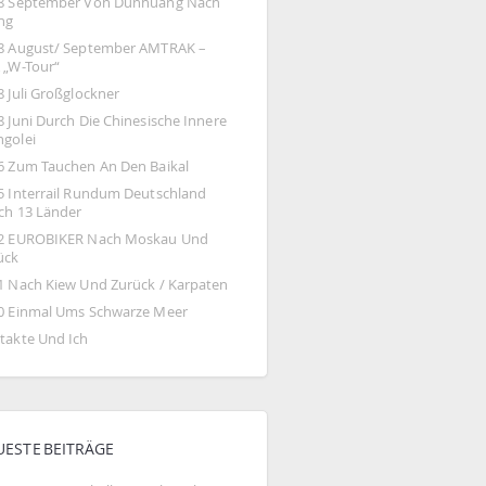
8 September Von Dunhuang Nach 
ing
8 August/ September AMTRAK – 
 „W-Tour“
8 Juli Großglockner
 Juni Durch Die Chinesische Innere 
golei
6 Zum Tauchen An Den Baikal
5 Interrail Rundum Deutschland 
ch 13 Länder
2 EUROBIKER Nach Moskau Und 
ück
1 Nach Kiew Und Zurück / Karpaten
0 Einmal Ums Schwarze Meer
takte Und Ich
UESTE BEITRÄGE