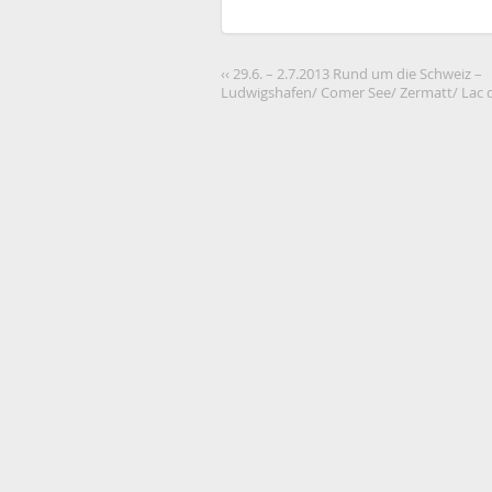
zu
zu
teilen
teilen
(Wird
(Wird
in
in
neuem
neuem
‹‹ 29.6. – 2.7.2013 Rund um die Schweiz –
Fenster
Fenster
geöffnet)
geöffnet)
Ludwigshafen/ Comer See/ Zermatt/ Lac 