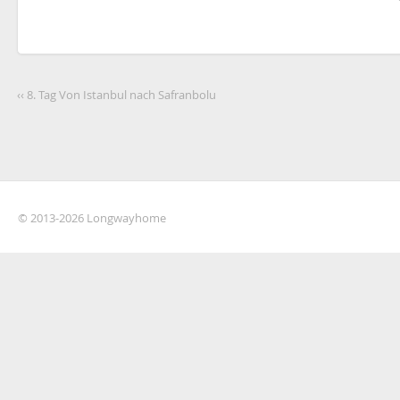
‹‹ 8. Tag Von Istanbul nach Safranbolu
© 2013-2026 Longwayhome