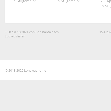
In "Allgemein"
In "Allgemein"
23. Ap
In "Al
‹‹ 30./31.10.2021 von Constanta nach
15.4.20
Ludwigshafen
© 2013-2026 Longwayhome