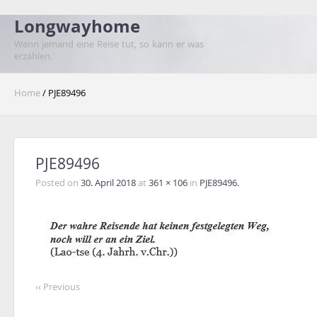
Longwayhome
Wenn jemand eine Reise tut, so kann er was
erzählen.
Home
/ PJE89496
PJE89496
Posted on
30. April 2018
at
361 × 106
in
PJE89496.
‹‹ Previous