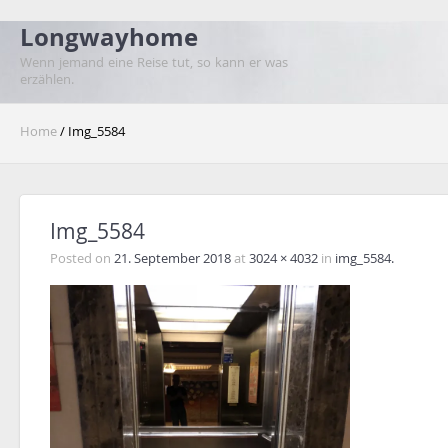
Longwayhome
Wenn jemand eine Reise tut, so kann er was
erzählen.
Home
/ Img_5584
Img_5584
Posted on
21. September 2018
at
3024 × 4032
in
img_5584.