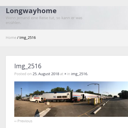
Longwayhome
Wenn jemand eine Reise tut, so kann er was
erzählen.
Home
/ Img_2516
Img_2516
Posted on
25. August 2018
at
×
in
img_2516.
‹‹ Previous