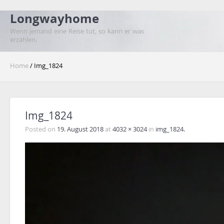
Longwayhome
Wenn jemand eine Reise tut, so kann er was
erzählen.
Home
/ Img_1824
Img_1824
Posted on
19. August 2018
at
4032 × 3024
in
img_1824.