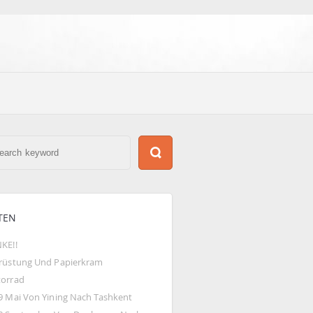
TEN
KE!!
rüstung Und Papierkram
orrad
9 Mai Von Yining Nach Tashkent