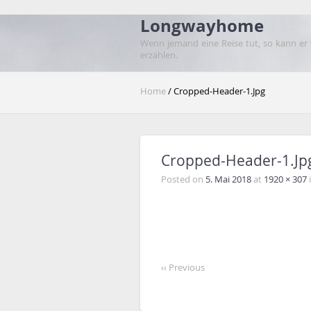
Longwayhome
Wenn jemand eine Reise tut, so kann er
erzählen.
Home
/ Cropped-Header-1.jpg
Cropped-Header-1.jp
Posted on
5. Mai 2018
at
1920 × 307
‹‹ Previous