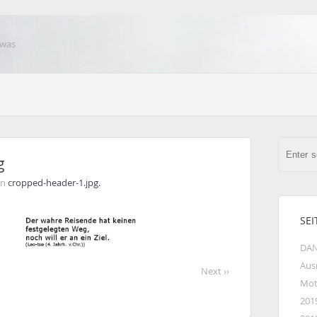
 was
g
in
cropped-header-1.jpg.
SEI
DAN
Aus
Next ››
Mot
201