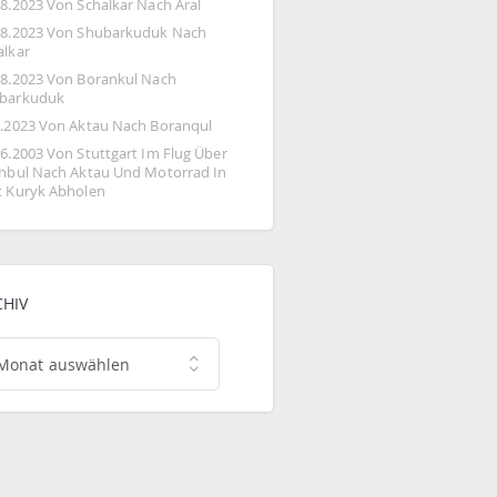
08.2023 Von Schalkar Nach Aral
08.2023 Von Shubarkuduk Nach 
alkar
08.2023 Von Borankul Nach 
barkuduk
8.2023 Von Aktau Nach Boranqul
06.2003 Von Stuttgart Im Flug Über 
anbul Nach Aktau Und Motorrad In 
t Kuryk Abholen
CHIV
hiv
Monat auswählen