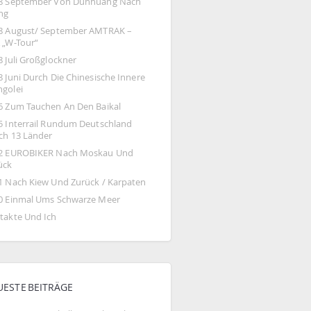
8 September Von Dunhuang Nach 
ing
8 August/ September AMTRAK – 
 „W-Tour“
8 Juli Großglockner
 Juni Durch Die Chinesische Innere 
golei
6 Zum Tauchen An Den Baikal
5 Interrail Rundum Deutschland 
ch 13 Länder
2 EUROBIKER Nach Moskau Und 
ück
1 Nach Kiew Und Zurück / Karpaten
0 Einmal Ums Schwarze Meer
takte Und Ich
UESTE BEITRÄGE