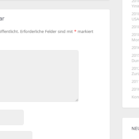
201
Yin
201
ar
USA
201
ffentlicht.
Erforderliche Felder sind mit
*
markiert
2018
Mon
201
201
Dur
201
Zur
201
201
Kon
NE