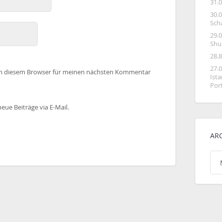
31.
30.
Sch
29.
Shu
28.
27.
in diesem Browser für meinen nächsten Kommentar
Ist
Por
eue Beiträge via E-Mail.
AR
Arc